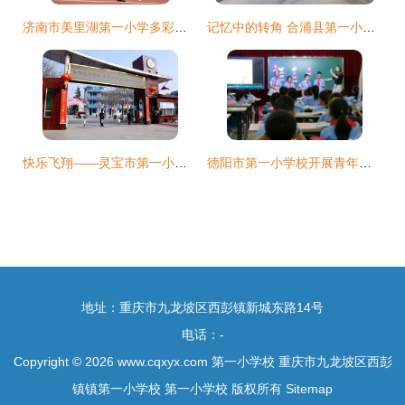
济南市美里湖第一小学多彩假日序曲 嘹亮鼓号响起来
记忆中的转角 合浦县第一小学旁的旧时光
快乐飞翔——灵宝市第一小学校歌
德阳市第一小学校开展青年教师随堂教研活动，助力教学成长
地址：重庆市九龙坡区西彭镇新城东路14号
电话：-
Copyright © 2026
www.cqxyx.com
第一小学校
重庆市九龙坡区西彭
镇镇第一小学校
第一小学校
版权所有
Sitemap