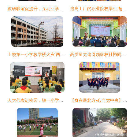
教研联谊促提升，互动互学共成长——记水波中心校与第一小学卫罗庵分校联合教研活动
逃离工厂的职业院校学生 超六成受访者不愿当蓝领的背后真相
上饶第一小学教学楼火灾 两人获救，警钟长鸣
高质量党建引领家校社协同育人成果展在广州市铁一小学隆重举行，第一小学共筑成长新格局
人大代表进校园，铁一小学开学第一课推动全过程人民民主落地生根
【身在最北方·心向党中央】呼中区第一小学党支部开展“身在最北方 心向党中央”系列活动