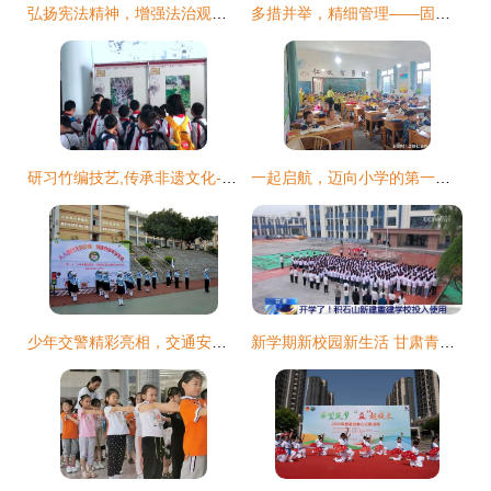
弘扬宪法精神，增强法治观念——垦利区第一实验小学主题教育活动纪实
多措并举，精细管理——固镇县第一小学教育集团管理实践探索
研习竹编技艺,传承非遗文化--更生学校小学部2019秋季研学之旅 第一小学校
一起启航，迈向小学的第一步——记泸州市江阳区邻玉小学校幼小衔接活动
少年交警精彩亮相，交通安全文明出行——攀枝花市第一小学校交通安全宣传活动纪实
新学期新校园新生活 甘肃青海震后重建学校迎来开学第一课