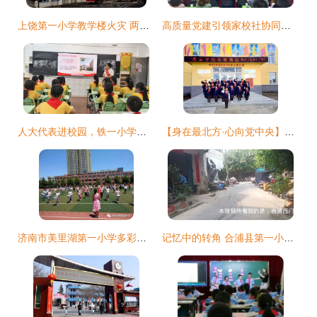
上饶第一小学教学楼火灾 两人获救，警钟长鸣
高质量党建引领家校社协同育人成果展在广州市铁一小学隆重举行，第一小学共筑成长新格局
人大代表进校园，铁一小学开学第一课推动全过程人民民主落地生根
【身在最北方·心向党中央】呼中区第一小学党支部开展“身在最北方 心向党中央”系列活动
济南市美里湖第一小学多彩假日序曲 嘹亮鼓号响起来
记忆中的转角 合浦县第一小学旁的旧时光