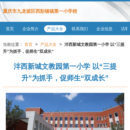
重庆市九龙坡区西彭镇镇第一小学校
首页
企业简介
产品大全
联系我们
企业信息
访客
>
>
当前位置：
首页
产品大全
沣西新城文教园第一小学 以“三提
升”为抓手，促师生“双成长”
沣西新城文教园第一小学 以“三提
升”为抓手，促师生“双成长”